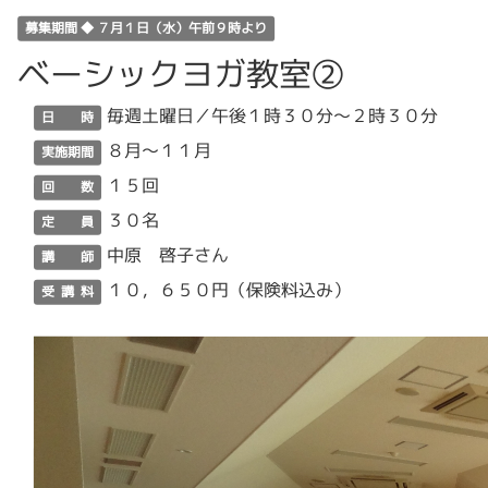
募集期間 ◆ ７月１日（水）午前９時より
ベーシックヨガ教室②
毎週土曜日／午後１時３０分～２時３０分
日 時
８月～１１月
実施期間
１５回
回 数
３０名
定 員
中原 啓子さん
講 師
１０，６５０円（保険料込み）
受 講 料