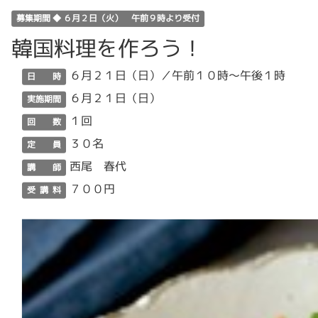
募集期間 ◆ ６月２日（火） 午前９時より受付
韓国料理を作ろう！
６月２１日（日）／午前１０時～午後１時
日 時
６月２１日（日）
実施期間
１回
回 数
３０名
定 員
西尾 春代
講 師
７００円
受 講 料