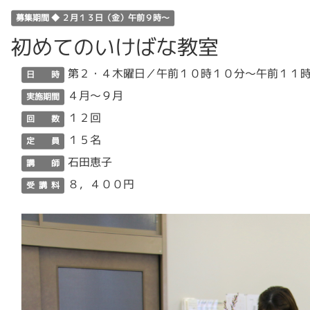
募集期間 ◆ ２月１３日（金）午前９時～
初めてのいけばな教室
第２・４木曜日／午前１０時１０分～午前１１
日 時
４月～９月
実施期間
１２回
回 数
１５名
定 員
石田恵子
講 師
８，４００円
受 講 料