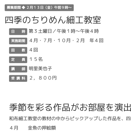
募集期間 ◆ ２月１３日（金）午前９時～
四季のちりめん細工教室
第３土曜日／午後１時～午後４時
日 時
４月・７月・１０月・２月 年４回
実施期間
４回
回 数
１５名
定 員
明里美也子
講 師
２，８００円
受 講 料
季節を彩る作品がお部屋を演
和布細工教室の教材の中からピックアップした作品を、四
４月 金魚の押絵額