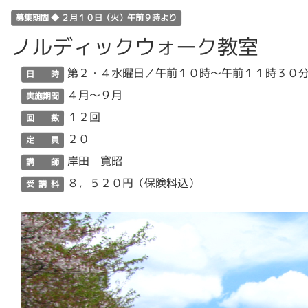
募集期間 ◆ ２月１０日（火）午前９時より
ノルディックウォーク教室
第２・４水曜日／午前１０時～午前１１時３０
日 時
４月～９月
実施期間
１２回
回 数
２０
定 員
岸田 寛昭
講 師
８，５２０円（保険料込）
受 講 料