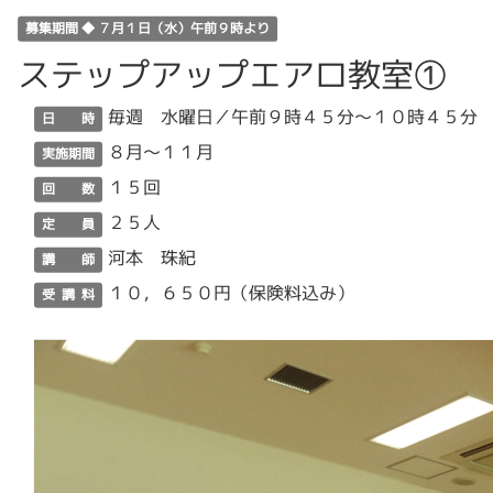
募集期間 ◆ ７月１日（水）午前９時より
ステップアップエアロ教室①
毎週 水曜日／午前９時４５分～１０時４５分
日 時
８月～１１月
実施期間
１５回
回 数
２５人
定 員
河本 珠紀
講 師
１０，６５０円（保険料込み）
受 講 料